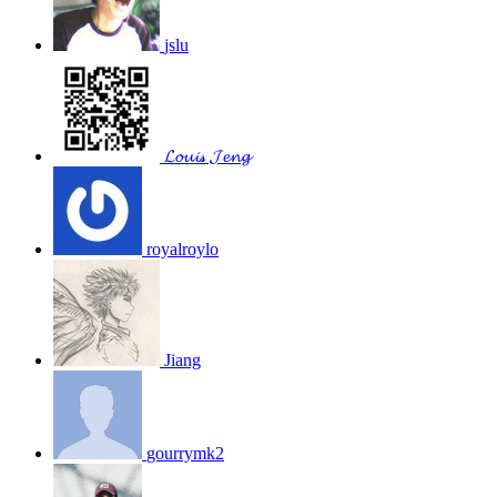
jslu
𝓛𝓸𝓾𝓲𝓈 𝓙𝓮𝓷𝓰
royalroylo
Jiang
gourrymk2