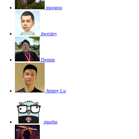
moogoo
itwesley
Dennis
Jimmy Lu
maxhu