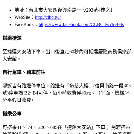
地址：台北市大安區復興南路一段293號4樓之1
WebSite：
http://clbc.tw/
FaceBook：
https://www.facebook.com/CLBC.tw?fref=ts
搭乘捷運
至捷運大安站下車，出口後直走60秒內可抵達慶隆商務俱樂部
大安館。
自行駕車、騎車前往
鄰近皆有路邊停車位，館邊有「道慈大樓」(復興南路一段303
號)停車場 B2~B4可停，每小時收費僅40元。（平面、機械/不
分平假日收費）
搭乘公車
可搭乘41、 74、 226、685在「捷運大安站」下車； 另若搭乘