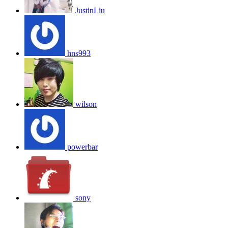
JustinLiu
hns993
wilson
powerbar
sony