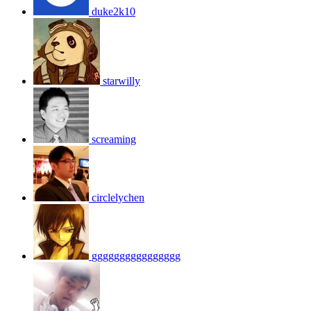
duke2k10
starwilly
screaming
circlelychen
gggggggggggggggg