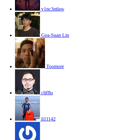
v1nc3ntlaw
Gea-Suan Lin
Toomore
clifflu
li11142