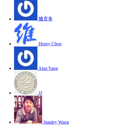
維克多
Henry Chen
Alan Yang
JJ
Stanley Wang