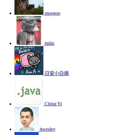
moogoo
jmlin
日安小白鴿
Ching Yi
itwesley