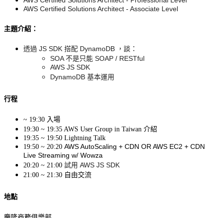
AWS Certified Solutions Architect - Associate Level
主題介紹：
透過 JS SDK 搭配 DynamoDB ，談：
SOA 不是只能 SOAP / RESTful
AWS JS SDK
DynamoDB 基本運用
行程
~ 19:30 入場
19:30 ~ 19:35 AWS User Group in Taiwan 介紹
19:35 ~ 19:50 Lightning Talk
AWS AutoScaling + CDN OR AWS EC2 + CDN 
19:50 ~ 20:20
Live Streaming w/ Wowza
試用 AWS JS SDK
20:20 ~ 21:00
21:00 ~ 21:30 自由交流
地點
慶隆商務俱樂部