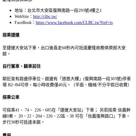
地址：台北市大安區復興南路一段293號4樓之1
WebSite：
http://clbc.tw/
FaceBook：
https://www.facebook.com/CLBC.tw?fref=ts
搭乘捷運
至捷運大安站下車，出口後直走60秒內可抵達慶隆商務俱樂部大安
館。
自行駕車、騎車前往
鄰近皆有路邊停車位，館邊有「道慈大樓」(復興南路一段303號)停車
場 B2~B4可停，每小時收費僅40元。（平面、機械/不分平假日收費）
搭乘公車
可搭乘41、 74、 226、685在「捷運大安站」下車； 另若搭乘 信義幹
線0東、 20、22、204、226、22區、38 可在「信義復興路口」下車，
步行30秒可抵達本館。
費用