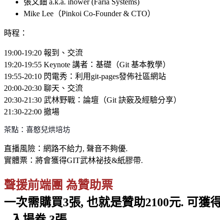
張文鈿 a.k.a. ihower (Faria Systems)
Mike Lee（Pinkoi Co-Founder & CTO）
時程：
19:00-19:20 報到、交流
19:20-19:55 Keynote 講者：基礎（Git 基本教學）
19:55-20:10 閃電秀：利用git-pages發佈社區網站
20:00-20:30 聊天、交流
20:30-21:30 武林野戰：論壇（Git 訣竅及經驗分享）
21:30-22:00 撤場
茶點：喜憨兒烘培坊
直播風險：網路不給力, 聲音不夠優.
實體票：將會獲得GIT武林祕技&紙膠帶.
聲援前端團 為贊助票
一次需購買3張, 也就是贊助2100元. 可獲
- 入場卷 3張