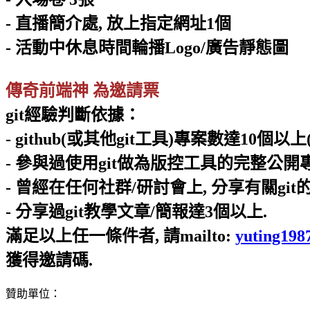
- 直播簡介處, 放上指定網址1個
- 活動中休息時間輪播Logo/廣告靜態圖
傳奇前端神 為邀請票
git經驗判斷依據：
- github(或其他git工具)專案數達10個以上(
- 參與過使用git做為版控工具的完整公開
- 曾經在任何社群/研討會上, 分享有關git
- 分享過git教學文章/簡報達3個以上.
滿足以上任一條件者, 請mailto:
yuting19
獲得邀請碼.
贊助單位：