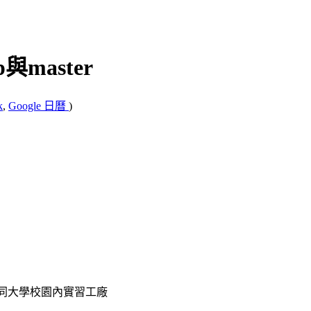
p與master
k
,
Google 日曆
)
 大同大學校園內實習工廠