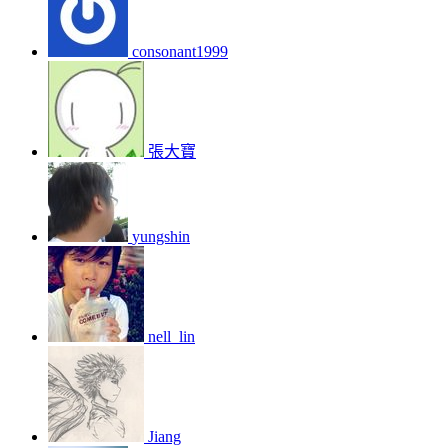
consonant1999
張大寶
yungshin
nell_lin
Jiang