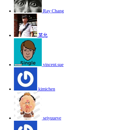
Ray Chang
某允
vincent.sue
kimichen
seiyuueve