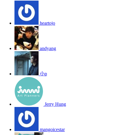
heartojo
andyang
小p
Jerry Hung
mangoicestar