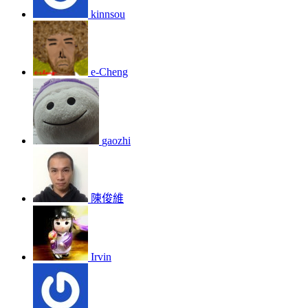
kinnsou
e-Cheng
gaozhi
陳俊維
Irvin