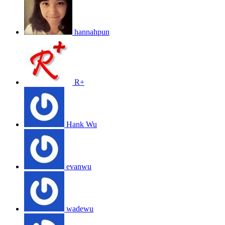
hannahpun
R+
Hank Wu
evanwu
wadewu