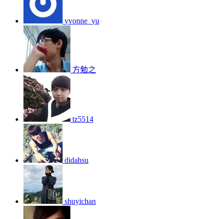
yvonne_yu
方勉之
tz5514
didahsu
shuyichan