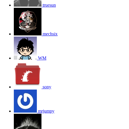
truesun
mechsix
WM
sony
mrjumpy