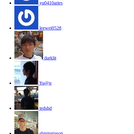
yu0410aries
leewei0528
darklit
Yu@n
tedshd
shiningjason