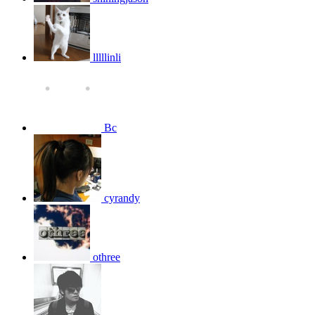
lllllinli
Bc
cyrandy
othree