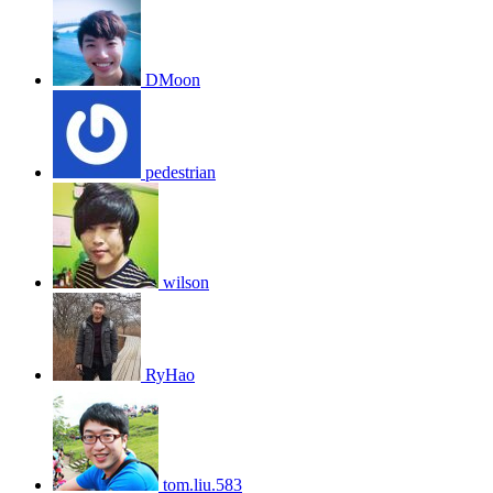
DMoon
pedestrian
wilson
RyHao
tom.liu.583