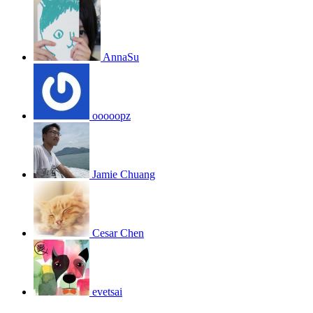
AnnaSu
ooooopz
Jamie Chuang
Cesar Chen
evetsai